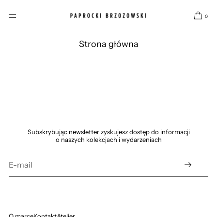
PRZEJDŹ DO
TREŚCI
0
Strona główna
Subskrybując newsletter zyskujesz dostęp do informacji
o naszych kolekcjach i wydarzeniach
O marce
Kontakt
Atelier